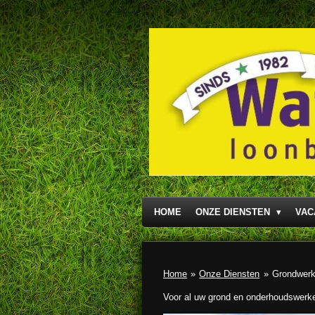
Ga
direct
naar
de
hoofdinhoud
HOME
ONZE DIENSTEN
VAC
Home
»
Onze Diensten
»
Grondwer
Voor al uw grond en onderhoudswerken k