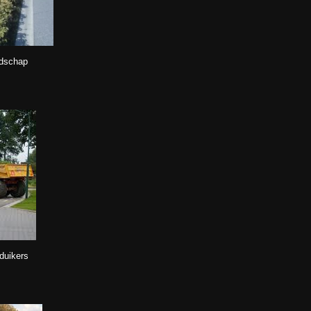
ndschap
duikers