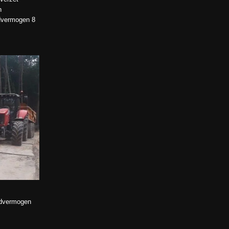
n
advermogen 8
advermogen